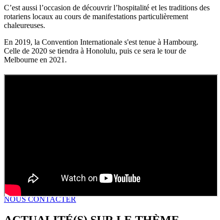
C’est aussi l’occasion de découvrir l’hospitalité et les traditions des
rotariens locaux au cours de manifestations particulièrement
chaleureuses.
En 2019, la Convention Internationale s'est tenue à Hambourg.
Celle de 2020 se tiendra à Honolulu, puis ce sera le tour de
Melbourne en 2021.
NOUS CONTACTER
ACTUALITÉ(S) SUR LE THÈME