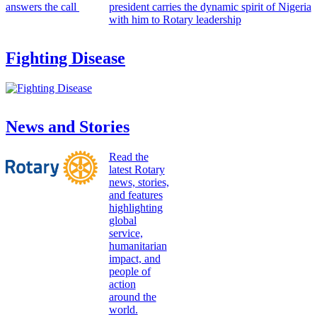
president carries the dynamic spirit of Nigeria
with him to Rotary leadership
Fighting Disease
News and Stories
Read the
latest Rotary
news, stories,
and features
highlighting
global
service,
humanitarian
impact, and
people of
action
around the
world.