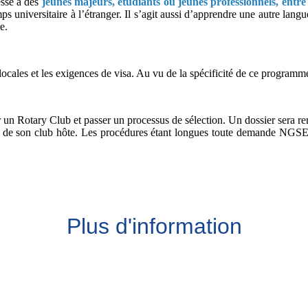
sse à des
jeunes majeurs, étudiants ou jeunes professionnels, entre
s universitaire à l’étranger. Il s’agit aussi d’apprendre une autre lang
e.
locales et les exigences de visa. Au vu de la spécificité de ce programme
 Rotary Club et passer un processus de sélection. Un dossier sera rempl
enne de son club hôte. Les procédures étant longues toute demande NGSE
Plus d'information