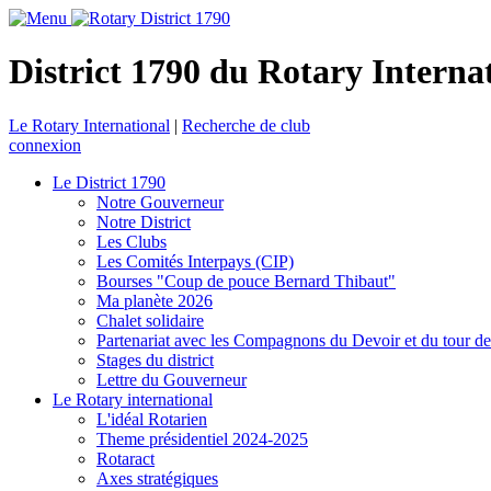
District 1790 du Rotary Interna
Le Rotary International
|
Recherche de club
connexion
Le District 1790
Notre Gouverneur
Notre District
Les Clubs
Les Comités Interpays (CIP)
Bourses "Coup de pouce Bernard Thibaut"
Ma planète 2026
Chalet solidaire
Partenariat avec les Compagnons du Devoir et du tour d
Stages du district
Lettre du Gouverneur
Le Rotary international
L'idéal Rotarien
Theme présidentiel 2024-2025
Rotaract
Axes stratégiques