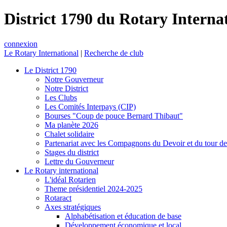
District 1790 du Rotary Interna
connexion
Le Rotary International
|
Recherche de club
Le District 1790
Notre Gouverneur
Notre District
Les Clubs
Les Comités Interpays (CIP)
Bourses "Coup de pouce Bernard Thibaut"
Ma planète 2026
Chalet solidaire
Partenariat avec les Compagnons du Devoir et du tour d
Stages du district
Lettre du Gouverneur
Le Rotary international
L'idéal Rotarien
Theme présidentiel 2024-2025
Rotaract
Axes stratégiques
Alphabétisation et éducation de base
Développement économique et local