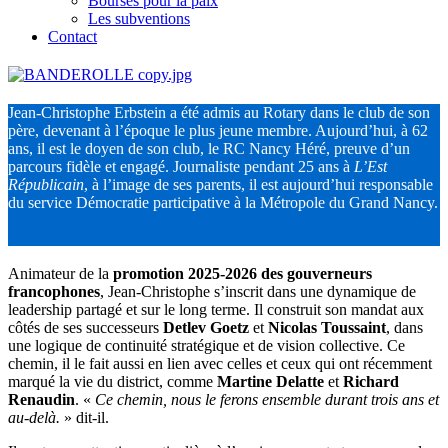
Bourses pour la paix
Les subventions
Contact
Jean-Christophe Erbstein a été admis au Rotary dans le club de son
père, devenant à l’époque le plus jeune membre. Aujourd’hui, à 62
ans, il est le doyen de son club, le RC Nancy Héré, preuve d’un
parcours fidèle et engagé. Journaliste pendant 25 ans à
L’Est
Républicain
, à l’image de ses parents, il est aujourd’hui responsable
du service Démocratie participative à la Métropole du Grand Nancy.
Animateur de la
promotion 2025-2026 des gouverneurs
francophones
, Jean-Christophe s’inscrit dans une dynamique de
leadership partagé et sur le long terme. Il construit son mandat aux
côtés de ses successeurs
Detlev Goetz
et
Nicolas Toussaint
, dans
une logique de continuité stratégique et de vision collective. Ce
chemin, il le fait aussi en lien avec celles et ceux qui ont récemment
marqué la vie du district, comme
Martine Delatte
et
Richard
Renaudin
. «
Ce chemin, nous le ferons ensemble durant trois ans et
au-delà.
» dit-il.