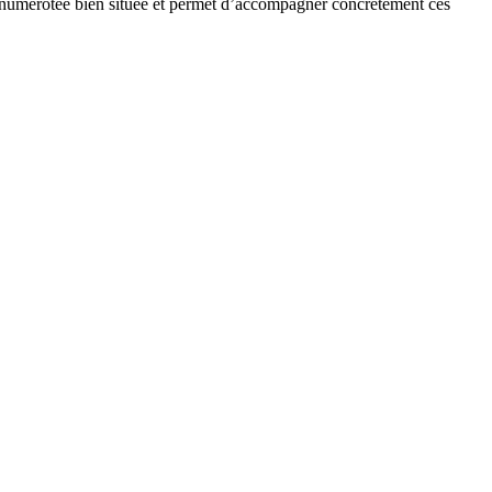
e numérotée bien située et permet d’accompagner concrètement ces