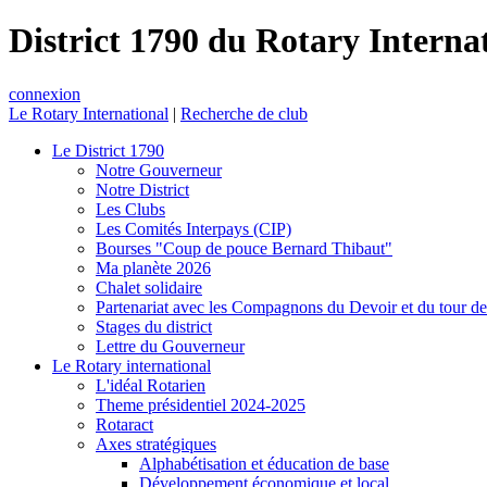
District 1790 du Rotary Interna
connexion
Le Rotary International
|
Recherche de club
Le District 1790
Notre Gouverneur
Notre District
Les Clubs
Les Comités Interpays (CIP)
Bourses "Coup de pouce Bernard Thibaut"
Ma planète 2026
Chalet solidaire
Partenariat avec les Compagnons du Devoir et du tour d
Stages du district
Lettre du Gouverneur
Le Rotary international
L'idéal Rotarien
Theme présidentiel 2024-2025
Rotaract
Axes stratégiques
Alphabétisation et éducation de base
Développement économique et local