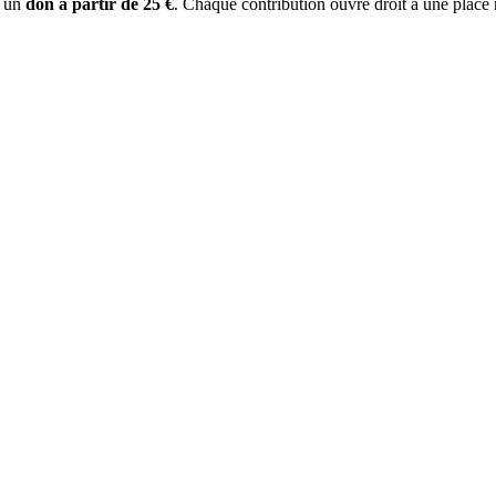
r un
don à partir de 25 €
. Chaque contribution ouvre droit à une plac