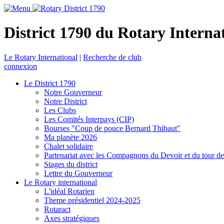
District 1790 du Rotary Interna
Le Rotary International
|
Recherche de club
connexion
Le District 1790
Notre Gouverneur
Notre District
Les Clubs
Les Comités Interpays (CIP)
Bourses "Coup de pouce Bernard Thibaut"
Ma planète 2026
Chalet solidaire
Partenariat avec les Compagnons du Devoir et du tour d
Stages du district
Lettre du Gouverneur
Le Rotary international
L'idéal Rotarien
Theme présidentiel 2024-2025
Rotaract
Axes stratégiques