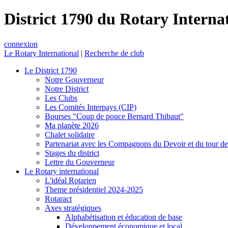
District 1790 du Rotary Interna
connexion
Le Rotary International
|
Recherche de club
Le District 1790
Notre Gouverneur
Notre District
Les Clubs
Les Comités Interpays (CIP)
Bourses "Coup de pouce Bernard Thibaut"
Ma planète 2026
Chalet solidaire
Partenariat avec les Compagnons du Devoir et du tour d
Stages du district
Lettre du Gouverneur
Le Rotary international
L'idéal Rotarien
Theme présidentiel 2024-2025
Rotaract
Axes stratégiques
Alphabétisation et éducation de base
Développement économique et local