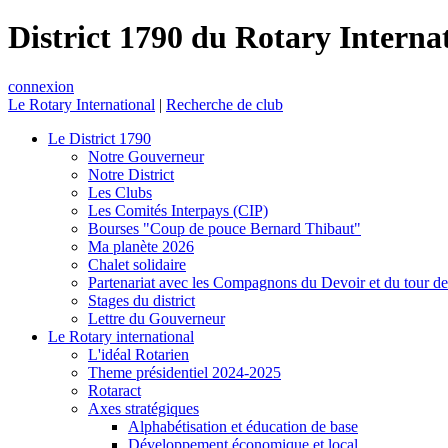
District 1790 du Rotary Interna
connexion
Le Rotary International
|
Recherche de club
Le District 1790
Notre Gouverneur
Notre District
Les Clubs
Les Comités Interpays (CIP)
Bourses "Coup de pouce Bernard Thibaut"
Ma planète 2026
Chalet solidaire
Partenariat avec les Compagnons du Devoir et du tour d
Stages du district
Lettre du Gouverneur
Le Rotary international
L'idéal Rotarien
Theme présidentiel 2024-2025
Rotaract
Axes stratégiques
Alphabétisation et éducation de base
Développement économique et local