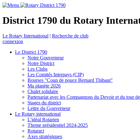
District 1790 du Rotary Interna
Le Rotary International
|
Recherche de club
connexion
Le District 1790
Notre Gouverneur
Notre District
Les Clubs
Les Comités Interpays (CIP)
Bourses "Coup de pouce Bernard Thibaut"
Ma planète 2026
Chalet solidaire
Partenariat avec les Compagnons du Devoir et du tour d
Stages du district
Lettre du Gouverneur
Le Rotary international
L'idéal Rotarien
Theme présidentiel 2024-2025
Rotaract
Axes stratégiques