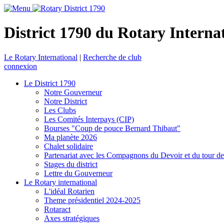
District 1790 du Rotary Interna
Le Rotary International
|
Recherche de club
connexion
Le District 1790
Notre Gouverneur
Notre District
Les Clubs
Les Comités Interpays (CIP)
Bourses "Coup de pouce Bernard Thibaut"
Ma planète 2026
Chalet solidaire
Partenariat avec les Compagnons du Devoir et du tour d
Stages du district
Lettre du Gouverneur
Le Rotary international
L'idéal Rotarien
Theme présidentiel 2024-2025
Rotaract
Axes stratégiques