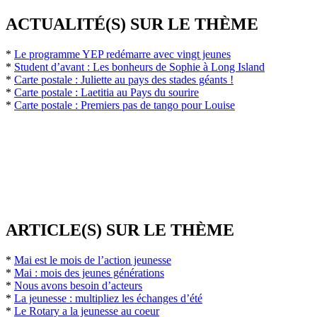
ACTUALITÉ(S) SUR LE THÈME
*
Le programme YEP redémarre avec vingt jeunes
*
Student d’avant : Les bonheurs de Sophie à Long Island
*
Carte postale : Juliette au pays des stades géants !
*
Carte postale : Laetitia au Pays du sourire
*
Carte postale : Premiers pas de tango pour Louise
ARTICLE(S) SUR LE THÈME
*
Mai est le mois de l’action jeunesse
*
Mai : mois des jeunes générations
*
Nous avons besoin d’acteurs
*
La jeunesse : multipliez les échanges d’été
*
Le Rotary a la jeunesse au coeur