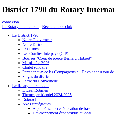
District 1790 du Rotary Interna
connexion
Le Rotary International
|
Recherche de club
Le District 1790
Notre Gouverneur
Notre District
Les Clubs
Les Comités Interpays (CIP)
Bourses "Coup de pouce Bernard Thibaut"
Ma planète 2026
Chalet solidaire
Partenariat avec les Compagnons du Devoir et du tour d
Stages du district
Lettre du Gouverneur
Le Rotary international
L'idéal Rotarien
Theme présidentiel 2024-2025
Rotaract
Axes stratégiques
Alphabétisation et éducation de base
Développement économique et local