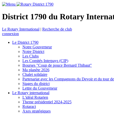
District 1790 du Rotary Interna
Le Rotary International
|
Recherche de club
connexion
Le District 1790
Notre Gouverneur
Notre District
Les Clubs
Les Comités Interpays (CIP)
Bourses "Coup de pouce Bernard Thibaut"
Ma planète 2026
Chalet solidaire
Partenariat avec les Compagnons du Devoir et du tour d
Stages du district
Lettre du Gouverneur
Le Rotary international
L'idéal Rotarien
Theme présidentiel 2024-2025
Rotaract
Axes stratégiques