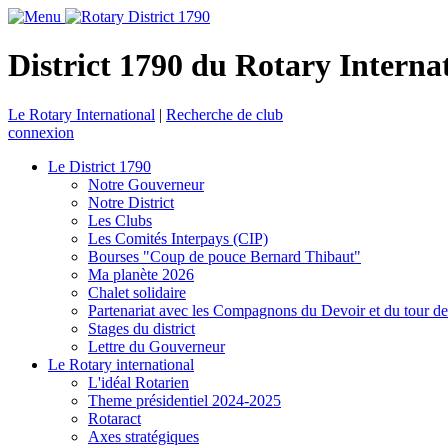
District 1790 du Rotary Interna
Le Rotary International
|
Recherche de club
connexion
Le District 1790
Notre Gouverneur
Notre District
Les Clubs
Les Comités Interpays (CIP)
Bourses "Coup de pouce Bernard Thibaut"
Ma planète 2026
Chalet solidaire
Partenariat avec les Compagnons du Devoir et du tour d
Stages du district
Lettre du Gouverneur
Le Rotary international
L'idéal Rotarien
Theme présidentiel 2024-2025
Rotaract
Axes stratégiques