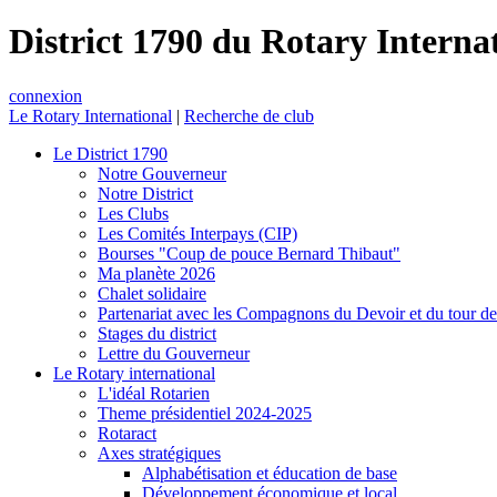
District 1790 du Rotary Interna
connexion
Le Rotary International
|
Recherche de club
Le District 1790
Notre Gouverneur
Notre District
Les Clubs
Les Comités Interpays (CIP)
Bourses "Coup de pouce Bernard Thibaut"
Ma planète 2026
Chalet solidaire
Partenariat avec les Compagnons du Devoir et du tour d
Stages du district
Lettre du Gouverneur
Le Rotary international
L'idéal Rotarien
Theme présidentiel 2024-2025
Rotaract
Axes stratégiques
Alphabétisation et éducation de base
Développement économique et local