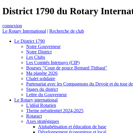
District 1790 du Rotary Interna
connexion
Le Rotary International
|
Recherche de club
Le District 1790
Notre Gouverneur
Notre District
Les Clubs
Les Comités Interpays (CIP)
Bourses "Coup de pouce Bernard Thibaut"
Ma planète 2026
Chalet solidaire
Partenariat avec les Compagnons du Devoir et du tour d
Stages du district
Lettre du Gouverneur
Le Rotary international
L'idéal Rotarien
Theme présidentiel 2024-2025
Rotaract
Axes stratégiques
Alphabétisation et éducation de base
Développement économique et local