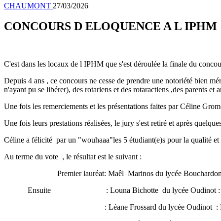
CHAUMONT
27/03/2026
CONCOURS D ELOQUENCE A L IPHM
C'est dans les locaux de l IPHM que s'est déroulée la finale du concour
Depuis 4 ans , ce concours ne cesse de prendre une notoriété bien méri
n'ayant pu se libérer), des rotariens et des rotaractiens ,des parents et
Une fois les remerciements et les présentations faites par Céline Grome
Une fois leurs prestations réalisées, le jury s'est retiré et après quelq
Céline a félicité par un "wouhaaa"les 5 étudiant(e)s pour la qualité et
Au terme du vote , le résultat est le suivant :
Premier lauréat: Maêl Marinos du lycée Bouchardon avec :
Ensuite : Louna Bichotte du lycée Oudinot : Est-il pos
: Léane Frossard du lycée Oudinot : Faut-il