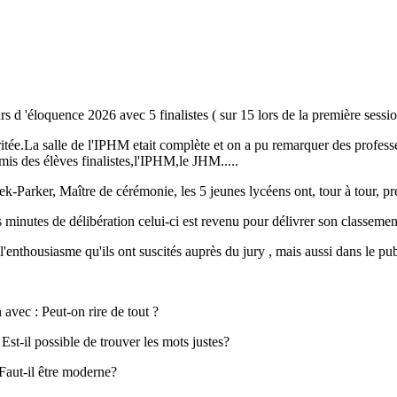
s d 'éloquence 2026 avec 5 finalistes ( sur 15 lors de la première sessi
tée.La salle de l'IPHM etait complète et on a pu remarquer des professeu
 amis des élèves finalistes,l'IPHM,le JHM.....
k-Parker, Maître de cérémonie, les 5 jeunes lycéens ont, tour à tour, pr
ues minutes de délibération celui-ci est revenu pour délivrer son classemen
 l'enthousiasme qu'ils ont suscités auprès du jury , mais aussi dans le p
 Peut-on rire de tout ?
sible de trouver les mots justes?
 être moderne?