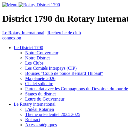
District 1790 du Rotary Interna
Le Rotary International
|
Recherche de club
connexion
Le District 1790
Notre Gouverneur
Notre District
Les Clubs
Les Comités Interpays (CIP)
Bourses "Coup de pouce Bernard Thibaut"
Ma planète 2026
Chalet solidaire
Partenariat avec les Compagnons du Devoir et du tour d
Stages du district
Lettre du Gouverneur
Le Rotary international
L'idéal Rotarien
Theme présidentiel 2024-2025
Rotaract
Axes stratégiques