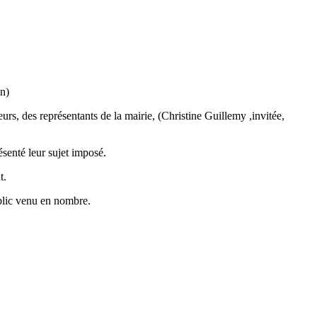
on)
rs, des représentants de la mairie, (Christine Guillemy ,invitée,
ésenté leur sujet imposé.
t.
ublic venu en nombre.