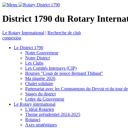
District 1790 du Rotary Interna
Le Rotary International
|
Recherche de club
connexion
Le District 1790
Notre Gouverneur
Notre District
Les Clubs
Les Comités Interpays (CIP)
Bourses "Coup de pouce Bernard Thibaut"
Ma planète 2026
Chalet solidaire
Partenariat avec les Compagnons du Devoir et du tour d
Stages du district
Lettre du Gouverneur
Le Rotary international
L'idéal Rotarien
Theme présidentiel 2024-2025
Rotaract
Axes stratégiques