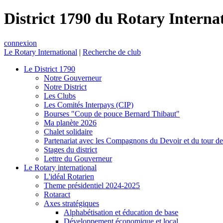
District 1790 du Rotary Interna
connexion
Le Rotary International
|
Recherche de club
Le District 1790
Notre Gouverneur
Notre District
Les Clubs
Les Comités Interpays (CIP)
Bourses "Coup de pouce Bernard Thibaut"
Ma planète 2026
Chalet solidaire
Partenariat avec les Compagnons du Devoir et du tour d
Stages du district
Lettre du Gouverneur
Le Rotary international
L'idéal Rotarien
Theme présidentiel 2024-2025
Rotaract
Axes stratégiques
Alphabétisation et éducation de base
Développement économique et local