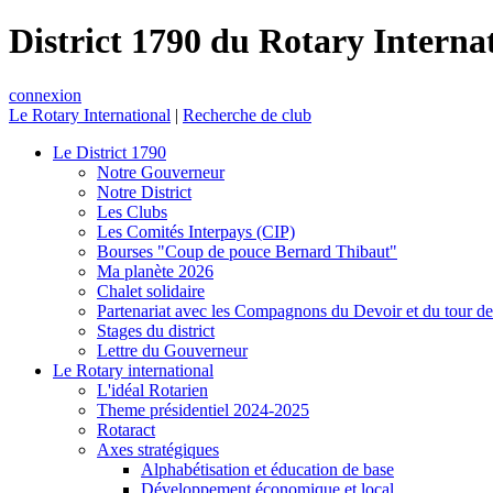
District 1790 du Rotary Interna
connexion
Le Rotary International
|
Recherche de club
Le District 1790
Notre Gouverneur
Notre District
Les Clubs
Les Comités Interpays (CIP)
Bourses "Coup de pouce Bernard Thibaut"
Ma planète 2026
Chalet solidaire
Partenariat avec les Compagnons du Devoir et du tour d
Stages du district
Lettre du Gouverneur
Le Rotary international
L'idéal Rotarien
Theme présidentiel 2024-2025
Rotaract
Axes stratégiques
Alphabétisation et éducation de base
Développement économique et local