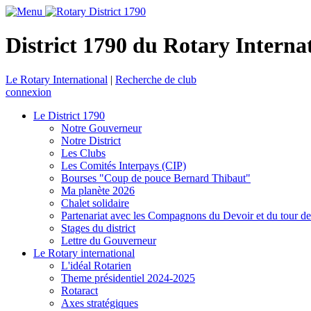
District 1790 du Rotary Interna
Le Rotary International
|
Recherche de club
connexion
Le District 1790
Notre Gouverneur
Notre District
Les Clubs
Les Comités Interpays (CIP)
Bourses "Coup de pouce Bernard Thibaut"
Ma planète 2026
Chalet solidaire
Partenariat avec les Compagnons du Devoir et du tour d
Stages du district
Lettre du Gouverneur
Le Rotary international
L'idéal Rotarien
Theme présidentiel 2024-2025
Rotaract
Axes stratégiques