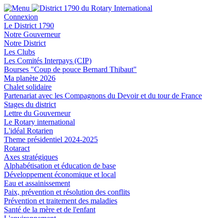
Connexion
Le District 1790
Notre Gouverneur
Notre District
Les Clubs
Les Comités Interpays (CIP)
Bourses "Coup de pouce Bernard Thibaut"
Ma planète 2026
Chalet solidaire
Partenariat avec les Compagnons du Devoir et du tour de France
Stages du district
Lettre du Gouverneur
Le Rotary international
L'idéal Rotarien
Theme présidentiel 2024-2025
Rotaract
Axes stratégiques
Alphabétisation et éducation de base
Développement économique et local
Eau et assainissement
Paix, prévention et résolution des conflits
Prévention et traitement des maladies
Santé de la mère et de l'enfant