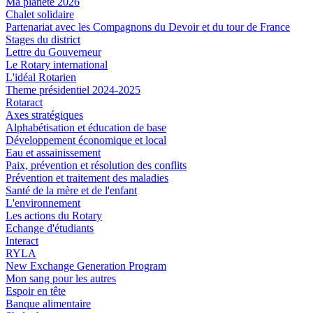
Ma planète 2026
Chalet solidaire
Partenariat avec les Compagnons du Devoir et du tour de France
Stages du district
Lettre du Gouverneur
Le Rotary international
L'idéal Rotarien
Theme présidentiel 2024-2025
Rotaract
Axes stratégiques
Alphabétisation et éducation de base
Développement économique et local
Eau et assainissement
Paix, prévention et résolution des conflits
Prévention et traitement des maladies
Santé de la mère et de l'enfant
L'environnement
Les actions du Rotary
Echange d'étudiants
Interact
RYLA
New Exchange Generation Program
Mon sang pour les autres
Espoir en tête
Banque alimentaire