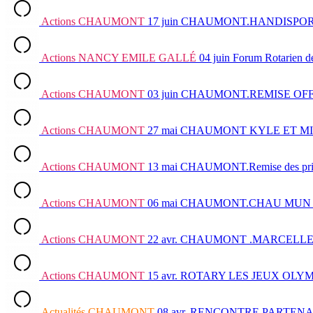
Actions
CHAUMONT
17 juin
CHAUMONT.HANDISPORT
Actions
NANCY EMILE GALLÉ
04 juin
Forum Rotarien d
Actions
CHAUMONT
03 juin
CHAUMONT.REMISE OFF
Actions
CHAUMONT
27 mai
CHAUMONT KYLE ET MI
Actions
CHAUMONT
13 mai
CHAUMONT.Remise des prix 
Actions
CHAUMONT
06 mai
CHAUMONT.CHAU MUN
Actions
CHAUMONT
22 avr.
CHAUMONT .MARCELLE 
Actions
CHAUMONT
15 avr.
ROTARY LES JEUX OLYM
Actualités
CHAUMONT
08 avr.
RENCONTRE PARTENA