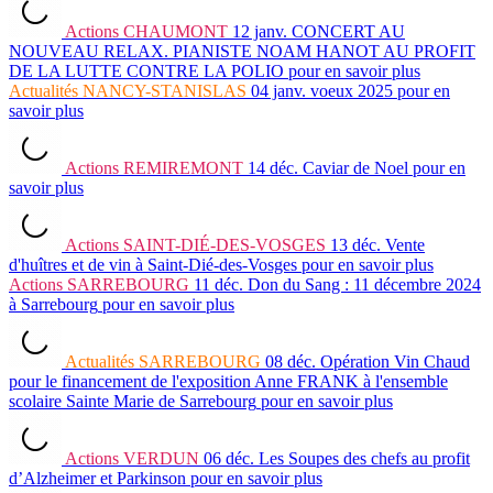
Actions
CHAUMONT
12 janv.
CONCERT AU
NOUVEAU RELAX. PIANISTE NOAM HANOT AU PROFIT
DE LA LUTTE CONTRE LA POLIO
pour en savoir plus
Actualités
NANCY-STANISLAS
04 janv.
voeux 2025
pour en
savoir plus
Actions
REMIREMONT
14 déc.
Caviar de Noel
pour en
savoir plus
Actions
SAINT-DIÉ-DES-VOSGES
13 déc.
Vente
d'huîtres et de vin à Saint-Dié-des-Vosges
pour en savoir plus
Actions
SARREBOURG
11 déc.
Don du Sang : 11 décembre 2024
à Sarrebourg
pour en savoir plus
Actualités
SARREBOURG
08 déc.
Opération Vin Chaud
pour le financement de l'exposition Anne FRANK à l'ensemble
scolaire Sainte Marie de Sarrebourg
pour en savoir plus
Actions
VERDUN
06 déc.
Les Soupes des chefs au profit
d’Alzheimer et Parkinson
pour en savoir plus