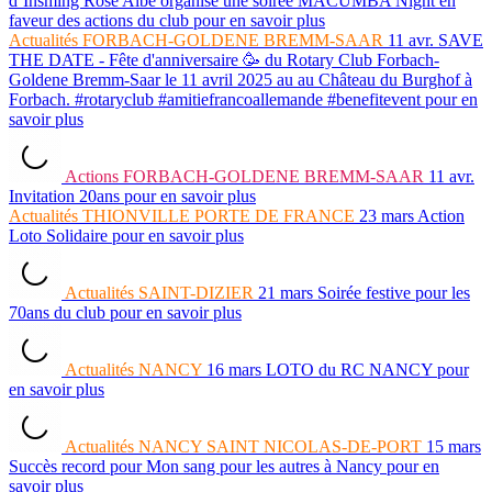
d’Insming Rose Albe organise une soirée MACUMBA Night en
faveur des actions du club
pour en savoir plus
Actualités
FORBACH-GOLDENE BREMM-SAAR
11 avr.
SAVE
THE DATE - Fête d'anniversaire 🥳 du Rotary Club Forbach-
Goldene Bremm-Saar le 11 avril 2025 au au Château du Burghof à
Forbach. #rotaryclub #amitiefrancoallemande #benefitevent
pour en
savoir plus
Actions
FORBACH-GOLDENE BREMM-SAAR
11 avr.
Invitation 20ans
pour en savoir plus
Actualités
THIONVILLE PORTE DE FRANCE
23 mars
Action
Loto Solidaire
pour en savoir plus
Actualités
SAINT-DIZIER
21 mars
Soirée festive pour les
70ans du club
pour en savoir plus
Actualités
NANCY
16 mars
LOTO du RC NANCY
pour
en savoir plus
Actualités
NANCY SAINT NICOLAS-DE-PORT
15 mars
Succès record pour Mon sang pour les autres à Nancy
pour en
savoir plus