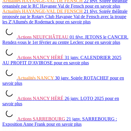
Actualités
HAYANGE-VAL DE FENSCH
22 févr.
Soirée théâtrale
organisée par le RC Hayange Val de Fensch
pour en savoir plus
Actualités
HAYANGE-VAL DE FENSCH
21 févr.
Soirée théâtrale
proposée par le Rotary Club Hayange Val de Fensch avec la troupe
les Z'Allumés de Rodemack
pour en savoir plus
Actions
NEUFCHÂTEAU
01 févr.
JETONS le CANCER.
Rendez-vous le 1er février au centre Leclerc
pour en savoir plus
Actions
NANCY HÉRÉ
31 janv.
CALENDRIER 2025
AU PROFIT D'AVIROSE
pour en savoir plus
Actualités
NANCY
30 janv.
Soirée ROTACHEF
pour en
savoir plus
Actions
NANCY HÉRÉ
26 janv.
LOTO 2025
pour en
savoir plus
Actions
SARREBOURG
21 janv.
SARREBOURG :
Exposition Anne Frank
pour en savoir plus