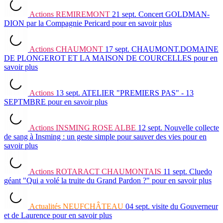
Actions
REMIREMONT
21 sept.
Concert GOLDMAN-
DION par la Compagnie Pericard
pour en savoir plus
Actions
CHAUMONT
17 sept.
CHAUMONT.DOMAINE
DE PLONGEROT ET LA MAISON DE COURCELLES
pour en
savoir plus
Actions
13 sept.
ATELIER "PREMIERS PAS" - 13
SEPTMBRE
pour en savoir plus
Actions
INSMING ROSE ALBE
12 sept.
Nouvelle collecte
de sang à Insming : un geste simple pour sauver des vies
pour en
savoir plus
Actions
ROTARACT CHAUMONTAIS
11 sept.
Cluedo
géant "Qui a volé la truite du Grand Pardon ?"
pour en savoir plus
Actualités
NEUFCHÂTEAU
04 sept.
visite du Gouverneur
et de Laurence
pour en savoir plus