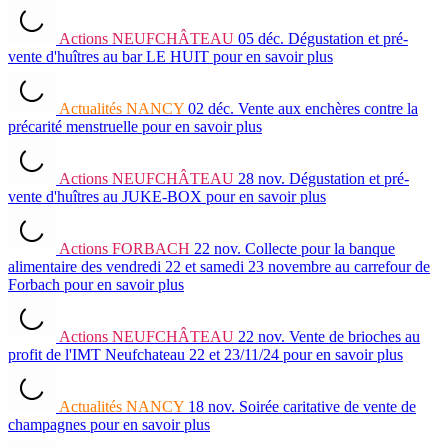
Actions
NEUFCHÂTEAU
05 déc.
Dégustation et pré-
vente d'huîtres au bar LE HUIT
pour en savoir plus
Actualités
NANCY
02 déc.
Vente aux enchères contre la
précarité menstruelle
pour en savoir plus
Actions
NEUFCHÂTEAU
28 nov.
Dégustation et pré-
vente d'huîtres au JUKE-BOX
pour en savoir plus
Actions
FORBACH
22 nov.
Collecte pour la banque
alimentaire des vendredi 22 et samedi 23 novembre au carrefour de
Forbach
pour en savoir plus
Actions
NEUFCHÂTEAU
22 nov.
Vente de brioches au
profit de l'IMT Neufchateau 22 et 23/11/24
pour en savoir plus
Actualités
NANCY
18 nov.
Soirée caritative de vente de
champagnes
pour en savoir plus