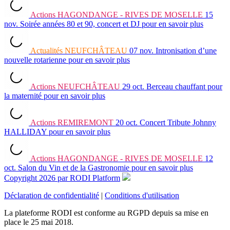
Actions
HAGONDANGE - RIVES DE MOSELLE
15
nov.
Soirée années 80 et 90, concert et DJ
pour en savoir plus
Actualités
NEUFCHÂTEAU
07 nov.
Intronisation d’une
nouvelle rotarienne
pour en savoir plus
Actions
NEUFCHÂTEAU
29 oct.
Berceau chauffant pour
la maternité
pour en savoir plus
Actions
REMIREMONT
20 oct.
Concert Tribute Johnny
HALLIDAY
pour en savoir plus
Actions
HAGONDANGE - RIVES DE MOSELLE
12
oct.
Salon du Vin et de la Gastronomie
pour en savoir plus
Copyright 2026 par RODI Platform
Déclaration de confidentialité
|
Conditions d'utilisation
La plateforme RODI est conforme au RGPD depuis sa mise en
place le 25 mai 2018.