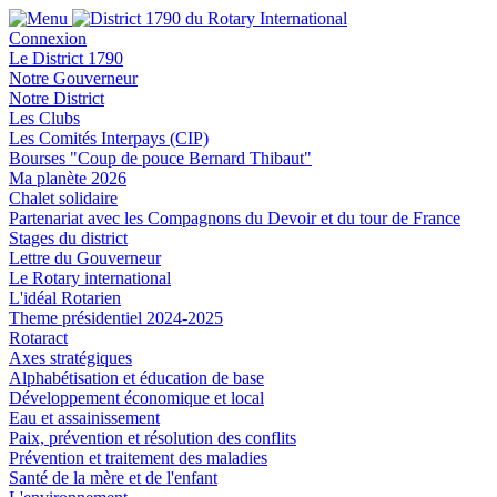
Connexion
Le District 1790
Notre Gouverneur
Notre District
Les Clubs
Les Comités Interpays (CIP)
Bourses "Coup de pouce Bernard Thibaut"
Ma planète 2026
Chalet solidaire
Partenariat avec les Compagnons du Devoir et du tour de France
Stages du district
Lettre du Gouverneur
Le Rotary international
L'idéal Rotarien
Theme présidentiel 2024-2025
Rotaract
Axes stratégiques
Alphabétisation et éducation de base
Développement économique et local
Eau et assainissement
Paix, prévention et résolution des conflits
Prévention et traitement des maladies
Santé de la mère et de l'enfant