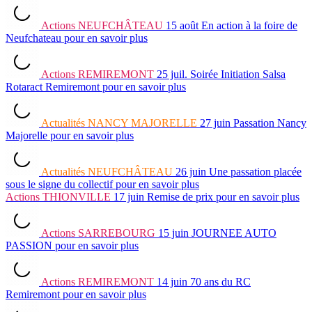
Actions
NEUFCHÂTEAU
15 août
En action à la foire de
Neufchateau
pour en savoir plus
Actions
REMIREMONT
25 juil.
Soirée Initiation Salsa
Rotaract Remiremont
pour en savoir plus
Actualités
NANCY MAJORELLE
27 juin
Passation Nancy
Majorelle
pour en savoir plus
Actualités
NEUFCHÂTEAU
26 juin
Une passation placée
sous le signe du collectif
pour en savoir plus
Actions
THIONVILLE
17 juin
Remise de prix
pour en savoir plus
Actions
SARREBOURG
15 juin
JOURNEE AUTO
PASSION
pour en savoir plus
Actions
REMIREMONT
14 juin
70 ans du RC
Remiremont
pour en savoir plus