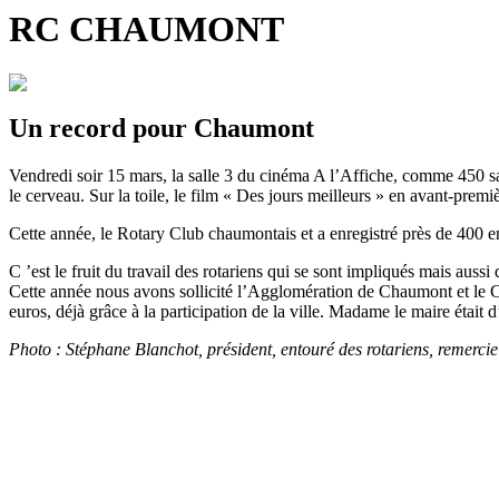
RC CHAUMONT
Un record pour Chaumont
Vendredi soir 15 mars, la salle 3 du cinéma A l’Affiche, comme 450 sall
le cerveau. Sur la toile, le film « Des jours meilleurs » en avant-premiè
Cette année, le Rotary Club chaumontais et a enregistré près de 400 en
C ’est le fruit du travail des rotariens qui se sont impliqués mais aus
Cette année nous avons sollicité l’Agglomération de Chaumont et le Con
euros, déjà grâce à la participation de la ville. Madame le maire étai
Photo : Stéphane Blanchot, président, entouré des rotariens, remercie