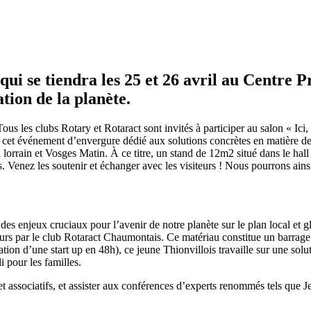
ui se tiendra les 25 et 26 avril au Centre P
ation de la planète.
us les clubs Rotary et Rotaract sont invités à participer au salon « Ici,
cet événement d’envergure dédié aux solutions concrètes en matière de 
rrain et Vosges Matin. À ce titre, un stand de 12m2 situé dans le hall d
nez les soutenir et échanger avec les visiteurs ! Nous pourrons ainsi f
 des enjeux cruciaux pour l’avenir de notre planète sur le plan local et 
eurs par le club Rotaract Chaumontais. Ce matériau constitue un barrage i
n d’une start up en 48h), ce jeune Thionvillois travaille sur une soluti
 pour les familles.
 et associatifs, et assister aux conférences d’experts renommés tels qu