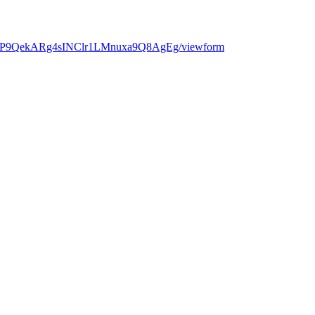
viErP9QekARg4sINClr1LMnuxa9Q8AgEg/viewform