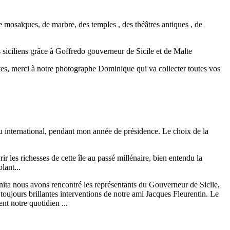
 mosaïques, de marbre, des temples , des théâtres antiques , de
 siciliens grâce à Goffredo gouverneur de Sicile et de Malte
tes, merci à notre photographe Dominique qui va collecter toutes vos
mages .
u international, pendant mon année de présidence. Le choix de la
r les richesses de cette île au passé millénaire, bien entendu la
lant...
ita nous avons rencontré les représentants du Gouverneur de Sicile,
 toujours brillantes interventions de notre ami Jacques Fleurentin. Le
nt notre quotidien ...