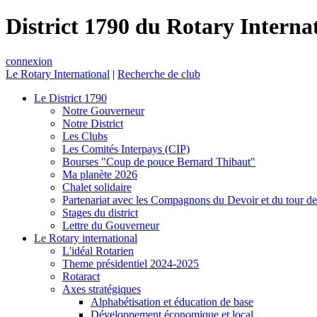
District 1790 du Rotary Interna
connexion
Le Rotary International
|
Recherche de club
Le District 1790
Notre Gouverneur
Notre District
Les Clubs
Les Comités Interpays (CIP)
Bourses "Coup de pouce Bernard Thibaut"
Ma planète 2026
Chalet solidaire
Partenariat avec les Compagnons du Devoir et du tour d
Stages du district
Lettre du Gouverneur
Le Rotary international
L'idéal Rotarien
Theme présidentiel 2024-2025
Rotaract
Axes stratégiques
Alphabétisation et éducation de base
Développement économique et local