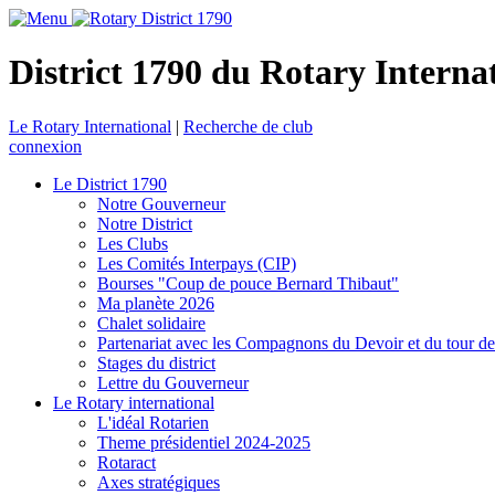
District 1790 du Rotary Interna
Le Rotary International
|
Recherche de club
connexion
Le District 1790
Notre Gouverneur
Notre District
Les Clubs
Les Comités Interpays (CIP)
Bourses "Coup de pouce Bernard Thibaut"
Ma planète 2026
Chalet solidaire
Partenariat avec les Compagnons du Devoir et du tour d
Stages du district
Lettre du Gouverneur
Le Rotary international
L'idéal Rotarien
Theme présidentiel 2024-2025
Rotaract
Axes stratégiques