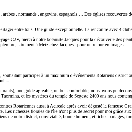
 , arabes , normands , angevins, espagnols…. Des églises recouvertes de
artager entre tous. Une guide exceptionnelle. La rencontre avec 4 clubs
oyage C2V, merci à notre botaniste Jacques pour la découverte des plan
 fin septembre, sûrement à Metz chez Jacques pour un retour en i
, souhaitant participer à un maximum d'événements Rotariens district o
oi ...
staurants), une guide agréable, un bus confortable, nous avons pu découvri
 Taormina, et les mystères du temple de Segeste,2400 ans nous contemp
ontres Rotariennes aussi à Acireale après avoir dégusté la fameuse Gran
 Les richesses florales de l'île n'ont plus de secret pour moi grâce aux
ens de notre district, convivialité, bonne humeur, et riches partages, fure