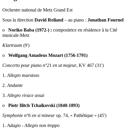
Orchestre national de Metz Grand Est
Sous la direction
David Reiland
– au piano :
Jonathan Fournel
o
Noriko Baba (1972-) :
compositrice en résidence à la Cité
musicale-Metz
Klartraum
(9')
o
Wolfgang Amadeus Mozart (1756-1791)
Concerto pour piano n°21
en ut majeur
, KV 467 (31')
1.
Allegro maestoso
2.
Andante
3.
Allegro vivace
assai
o
Piotr Ilitch Tchaïkovski (1840-1893)
Symphonie n°6 en si mineur
op. 74,
« Pathétique » (45')
1.
Adagio - Allegro non troppo