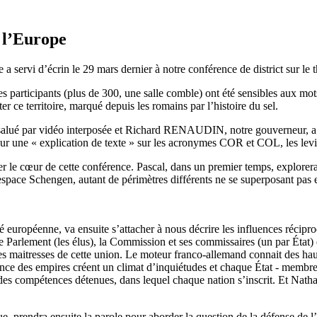
 l’Europe
a servi d’écrin le 29 mars dernier à notre conférence de district sur le
s participants (plus de 300, une salle comble) ont été sensibles aux m
 ce territoire, marqué depuis les romains par l’histoire du sel.
lué par vidéo interposée et Richard RENAUDIN, notre gouverneur, a ouv
ne « explication de texte » sur les acronymes COR et COL, les leviers
 cœur de cette conférence. Pascal, dans un premier temps, explorera le
espace Schengen, autant de périmètres différents ne se superposant pas 
ropéenne, va ensuite s’attacher à nous décrire les influences réciproq
: le Parlement (les élus), la Commission et ses commissaires (un par Éta
es maitresses de cette union. Le moteur franco-allemand connait des hau
ence des empires créent un climat d’inquiétudes et chaque État - membre
nt des compétences détenues, dans lequel chaque nation s’inscrit. Et N
endra ensuite la parole pour aborder la question de la défense de l’E