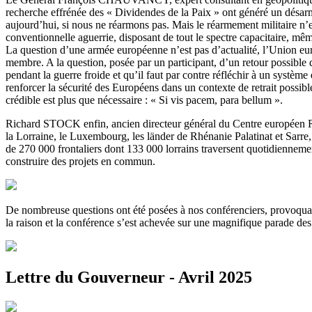
recherche effrénée des « Dividendes de la Paix » ont généré un désarm
aujourd’hui, si nous ne réarmons pas. Mais le réarmement militaire n’
conventionnelle aguerrie, disposant de tout le spectre capacitaire, m
La question d’une armée européenne n’est pas d’actualité, l’Union eur
membre. A la question, posée par un participant, d’un retour possibl
pendant la guerre froide et qu’il faut par contre réfléchir à un systèm
renforcer la sécurité des Européens dans un contexte de retrait possib
crédible est plus que nécessaire : « Si vis pacem, para bellum ».
Richard STOCK enfin, ancien directeur général du Centre européen Ro
la Lorraine, le Luxembourg, les länder de Rhénanie Palatinat et Sarr
de 270 000 frontaliers dont 133 000 lorrains traversent quotidiennement
construire des projets en commun.
De nombreuse questions ont été posées à nos conférenciers, provoquant
la raison et la conférence s’est achevée sur une magnifique parade des
Lettre du Gouverneur - Avril 2025