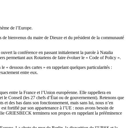
 thème de l’Europe.
ots de bienvenus du maire de Dieuze et du président de la communauté
ert la conférence en passant initialement la parole à Natalia
 permettant aux Rotariens de faire évoluer le « Code of Policy ».
 « dessous des cartes » en rappelant quelques particularités :
exactement entre eux.
ues entre la France et l’Union européenne. Elle rappellera en
t) et le Conseil (les 27 chefs d’État ou de gouvernement). Retenons que
ts et des bas dans son fonctionnement, mais sans lui, nous n’en
 est fortifié par son appartenance à l’UE : nous avons besoin de
athalie GRIESBECK terminera son propos en rappelant la prééminence
urope. La chute du mur de Berlin, la disparition de l’URSS et la