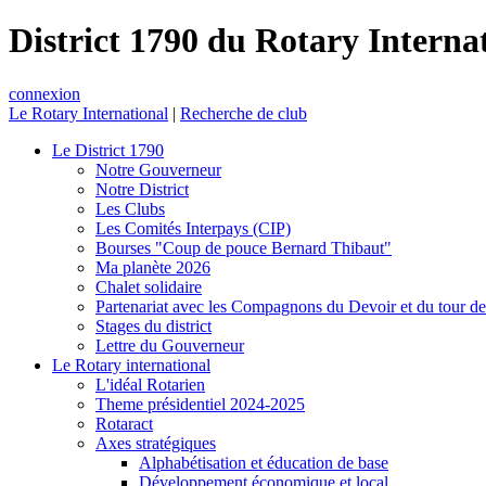
District 1790 du Rotary Interna
connexion
Le Rotary International
|
Recherche de club
Le District 1790
Notre Gouverneur
Notre District
Les Clubs
Les Comités Interpays (CIP)
Bourses "Coup de pouce Bernard Thibaut"
Ma planète 2026
Chalet solidaire
Partenariat avec les Compagnons du Devoir et du tour d
Stages du district
Lettre du Gouverneur
Le Rotary international
L'idéal Rotarien
Theme présidentiel 2024-2025
Rotaract
Axes stratégiques
Alphabétisation et éducation de base
Développement économique et local