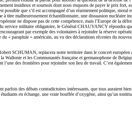
ement insidieux et sournois dont nous risquons de payer le prix fort, a
est possible que s’il est accompagné d’un réarmement politique, moral e
ême à titre malheureusement échantillonnaire, une dissuasion nucléaire 
opéenne ne dispose pas de cette compétence, mais l’Europe de la défens
e du service militaire obligatoire, le Général CHAUVANCY répondra que 
e encourageant par exemple des volontaires à rejoindre la réserve opérati
le du « parapluie » américain, au vu des déclarations récentes du nouve
bert SCHUMAN, replacera notre territoire dans le concert européen à t
e, la Wallonie et les Communautés française et germanophone de Belgiqu
 l’une des frontières pour rejoindre son lieu de travail. C’est également
 parfois des débats contradictoires intéressants, que tous auraient bie
 étudiants en échange, une vraie bouffée d’oxygène, ainsi qu’un tonitru