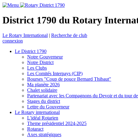
District 1790 du Rotary Interna
Le Rotary International
|
Recherche de club
connexion
Le District 1790
Notre Gouverneur
Notre District
Les Clubs
Les Comités Interpays (CIP)
Bourses "Coup de pouce Bernard Thibaut"
Ma planète 2026
Chalet solidaire
Partenariat avec les Compagnons du Devoir et du tour d
Stages du district
Lettre du Gouverneur
Le Rotary international
L'idéal Rotarien
Theme présidentiel 2024-2025
Rotaract
Axes stratégiques