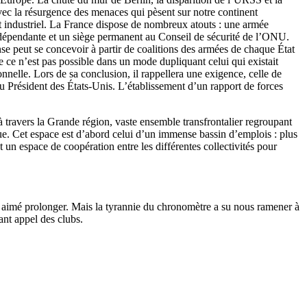
vec la résurgence des menaces qui pèsent sur notre continent
t industriel. La France dispose de nombreux atouts : une armée
indépendante et un siège permanent au Conseil de sécurité de l’ONU.
e peut se concevoir à partir de coalitions des armées de chaque État
ce n’est pas possible dans un mode dupliquant celui qui existait
onnelle. Lors de sa conclusion, il rappellera une exigence, celle de
au Président des États-Unis. L’établissement d’un rapport de forces
ravers la Grande région, vaste ensemble transfrontalier regroupant
e. Cet espace est d’abord celui d’un immense bassin d’emplois : plus
 un espace de coopération entre les différentes collectivités pour
n aimé prolonger. Mais la tyrannie du chronomètre a su nous ramener à
ant appel des clubs.