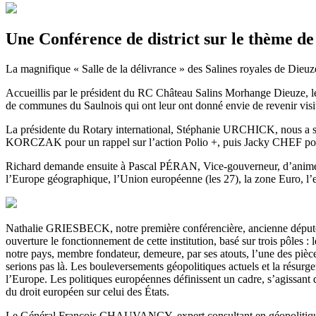
Une Conférence de district sur le thème de
La magnifique « Salle de la délivrance » des Salines royales de Dieuze 
Accueillis par le président du RC Château Salins Morhange Dieuze, le
de communes du Saulnois qui ont leur ont donné envie de revenir visiter
La présidente du Rotary international, Stéphanie URCHICK, nous a sa
KORCZAK pour un rappel sur l’action Polio +, puis Jacky CHEF pour u
Richard demande ensuite à Pascal PÉRAN, Vice-gouverneur, d’animer le
l’Europe géographique, l’Union européenne (les 27), la zone Euro, l’
Nathalie GRIESBECK, notre première conférencière, ancienne député eu
ouverture le fonctionnement de cette institution, basé sur trois pôles 
notre pays, membre fondateur, demeure, par ses atouts, l’une des pièc
serions pas là. Les bouleversements géopolitiques actuels et la résurg
l’Europe. Les politiques européennes définissent un cadre, s’agissa
du droit européen sur celui des États.
Le Général François CHAUVANCY, expert consultant en géopolitique, pr