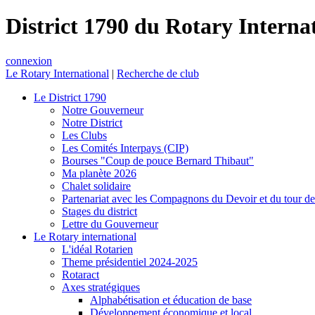
District 1790 du Rotary Interna
connexion
Le Rotary International
|
Recherche de club
Le District 1790
Notre Gouverneur
Notre District
Les Clubs
Les Comités Interpays (CIP)
Bourses "Coup de pouce Bernard Thibaut"
Ma planète 2026
Chalet solidaire
Partenariat avec les Compagnons du Devoir et du tour d
Stages du district
Lettre du Gouverneur
Le Rotary international
L'idéal Rotarien
Theme présidentiel 2024-2025
Rotaract
Axes stratégiques
Alphabétisation et éducation de base
Développement économique et local