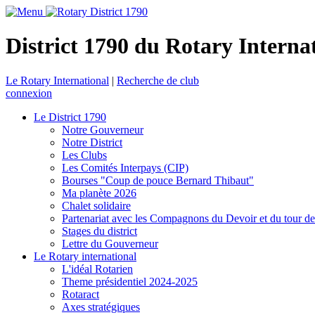
District 1790 du Rotary Interna
Le Rotary International
|
Recherche de club
connexion
Le District 1790
Notre Gouverneur
Notre District
Les Clubs
Les Comités Interpays (CIP)
Bourses "Coup de pouce Bernard Thibaut"
Ma planète 2026
Chalet solidaire
Partenariat avec les Compagnons du Devoir et du tour d
Stages du district
Lettre du Gouverneur
Le Rotary international
L'idéal Rotarien
Theme présidentiel 2024-2025
Rotaract
Axes stratégiques