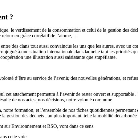
nt ?
ique, le verdissement de la consommation et celui de la gestion des déch
 retour en grâce corrélatif de l’atome, …
 entre des clans tout aussi convaincus les uns que les autres, avec un co
onjugué à une situation internationale dans laquelle tant les priorités qu
coopération une illustration aussi saisissante que stupéfiante.
onté d’être au service de l’avenir, des nouvelles générations, et refuse
et attachement permettra à l’avenir de rester ouvert et supportable . Bi
et résulte de nos actes, nos décisions, notre volonté commune.
, notre formation, et l’ensemble de nos tâches quotidiennes permettant 
la gestion des déchets , au plus important, telle la mobilité décarbonée 
tant sur Environnement et RSO, vont dans ce sens.
ans cette voie.