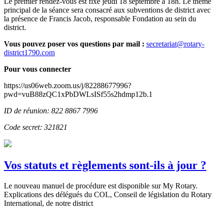
Le premier rendez-vous est fixé jeudi 18 septembre à 18h. Le thème
principal de la séance sera consacré aux subventions de district avec
la présence de Francis Jacob, responsable Fondation au sein du
district.
Vous pouvez poser vos questions par mail :
secretariat@rotary-
district1790.com
Pour vous connecter
https://us06web.zoom.us/j/82288677996?
pwd=vuB88zQC1xPbDWLsISf55s2hdmp12b.1
ID de réunion: 822 8867 7996
Code secret: 321821
Vos statuts et règlements sont-ils à jour ?
Le nouveau manuel de procédure est disponible sur My Rotary.
Explications des délégués du COL, Conseil de législation du Rotary
International, de notre district