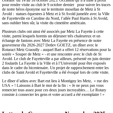
Orléans du 14 au 18 octobre 2025. Occasion qu’il a mise à profit
pour rendre visite au club le 9 octobre dernier pour suivre les traces
de notre héros éponyme sur le territoire mosellan de Metz à St
Avold : statues équestres à Metz et à St Avold jumelée avec la Ville
de Fayetteville en Caroline du Nord, l’allée Paul Harris à St Avold,
sans oublier bien sûr,
la visite du cimetière américain.
Plusieurs clubs ont ainsi été associés par Metz La Fayette à cette
visite, parmi lesquels hormis un déjeuner très chaleureux et un
échange de fanions avec Metz La Fayette en présence de notre
gouverneur élu 2026-2027 Detlev GOETZ, un dîner avec le
Rotaract Metz Graoully - auquel Bart a offert 12 réservations pour la
soirée « Souper de Metz » - et une rencontre avec le club de St
Avold. Le club de Fayetteville a par ailleurs, présenté en juin dernier
2 foulards La Fayette à la Ville et à l’Université pour être exposés
dans le cadre du bicentenaire. Un projet de rapprochement entre les
clubs de Saint Avold et Fayetteville a été évoqué lors de cette visite.
Le dîner d’adieu avec Bart eut lieu à Montigny les Metz, « rue des
USA » ! Laissons à Bart le mot de la fin : « Je ne peux pas vous
remercier tous assez pour ces deux jours incroyables… Le Rotary
consiste à connecter les gens et votre accueil a été exemplaire ! »