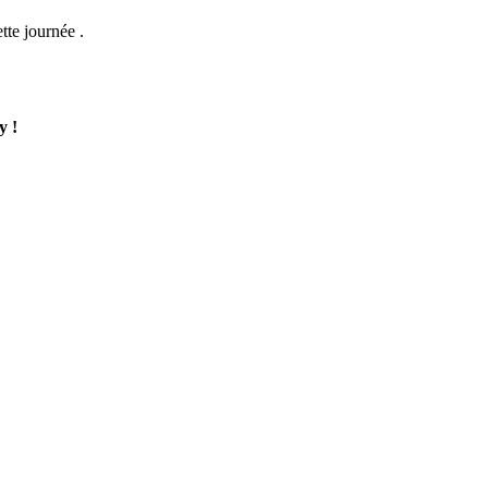
te journée .
y !