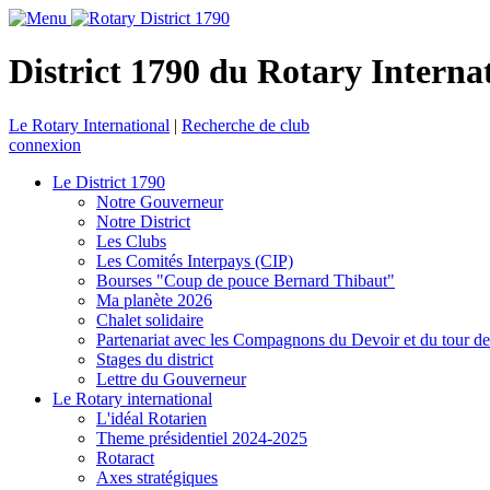
District 1790 du Rotary Interna
Le Rotary International
|
Recherche de club
connexion
Le District 1790
Notre Gouverneur
Notre District
Les Clubs
Les Comités Interpays (CIP)
Bourses "Coup de pouce Bernard Thibaut"
Ma planète 2026
Chalet solidaire
Partenariat avec les Compagnons du Devoir et du tour d
Stages du district
Lettre du Gouverneur
Le Rotary international
L'idéal Rotarien
Theme présidentiel 2024-2025
Rotaract
Axes stratégiques