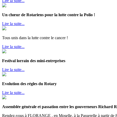
Lire la suite...
Un chœur de Rotariens pour la lutte contre la Polio !
Lire la suite...
Tous unis dans la lutte contre le cancer !
Lire la suite...
Festival lorrain des mini-entreprises
Lire la suite...
Evolution des régles du Rotary
Lire la suite...
Assemblée générale et passation entre les gouverneurs Richa
Rendez-vous à FLORANGE , en Moselle, à la Passerelle à partir de 