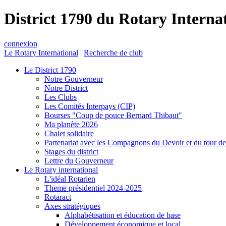
District 1790 du Rotary Interna
connexion
Le Rotary International
|
Recherche de club
Le District 1790
Notre Gouverneur
Notre District
Les Clubs
Les Comités Interpays (CIP)
Bourses "Coup de pouce Bernard Thibaut"
Ma planète 2026
Chalet solidaire
Partenariat avec les Compagnons du Devoir et du tour d
Stages du district
Lettre du Gouverneur
Le Rotary international
L'idéal Rotarien
Theme présidentiel 2024-2025
Rotaract
Axes stratégiques
Alphabétisation et éducation de base
Développement économique et local