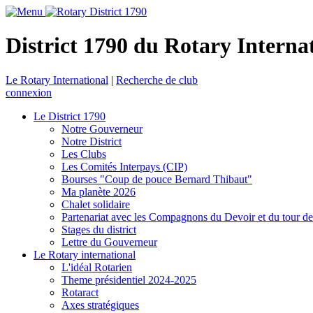
District 1790 du Rotary Interna
Le Rotary International
|
Recherche de club
connexion
Le District 1790
Notre Gouverneur
Notre District
Les Clubs
Les Comités Interpays (CIP)
Bourses "Coup de pouce Bernard Thibaut"
Ma planète 2026
Chalet solidaire
Partenariat avec les Compagnons du Devoir et du tour d
Stages du district
Lettre du Gouverneur
Le Rotary international
L'idéal Rotarien
Theme présidentiel 2024-2025
Rotaract
Axes stratégiques