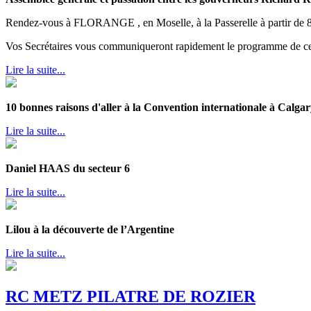
Rendez-vous à FLORANGE , en Moselle, à la Passerelle à partir de 
Vos Secrétaires vous communiqueront rapidement le programme de cet
Lire la suite...
10 bonnes raisons d'aller à la Convention internationale à Calgar
Lire la suite...
Daniel HAAS du secteur 6
Lire la suite...
Lilou à la découverte de l’Argentine
Lire la suite...
RC METZ PILATRE DE ROZIER