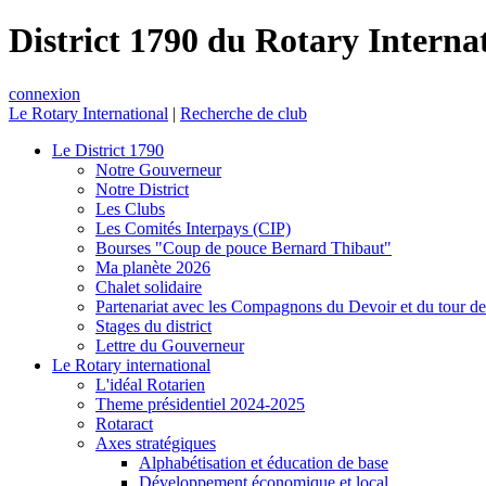
District 1790 du Rotary Interna
connexion
Le Rotary International
|
Recherche de club
Le District 1790
Notre Gouverneur
Notre District
Les Clubs
Les Comités Interpays (CIP)
Bourses "Coup de pouce Bernard Thibaut"
Ma planète 2026
Chalet solidaire
Partenariat avec les Compagnons du Devoir et du tour d
Stages du district
Lettre du Gouverneur
Le Rotary international
L'idéal Rotarien
Theme présidentiel 2024-2025
Rotaract
Axes stratégiques
Alphabétisation et éducation de base
Développement économique et local