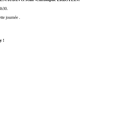
8h30.
te journée .
y !