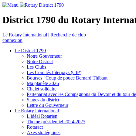
District 1790 du Rotary Interna
Le Rotary International
|
Recherche de club
connexion
Le District 1790
Notre Gouverneur
Notre District
Les Clubs
Les Comités Interpays (CIP)
Bourses "Coup de pouce Bernard Thibaut"
Ma planète 2026
Chalet solidaire
Partenariat avec les Compagnons du Devoir et du tour d
Stages du district
Lettre du Gouverneur
Le Rotary international
L'idéal Rotarien
Theme présidentiel 2024-2025
Rotaract
Axes stratégiques