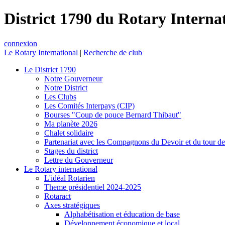
District 1790 du Rotary Interna
connexion
Le Rotary International
|
Recherche de club
Le District 1790
Notre Gouverneur
Notre District
Les Clubs
Les Comités Interpays (CIP)
Bourses "Coup de pouce Bernard Thibaut"
Ma planète 2026
Chalet solidaire
Partenariat avec les Compagnons du Devoir et du tour d
Stages du district
Lettre du Gouverneur
Le Rotary international
L'idéal Rotarien
Theme présidentiel 2024-2025
Rotaract
Axes stratégiques
Alphabétisation et éducation de base
Développement économique et local