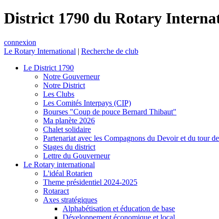
District 1790 du Rotary Interna
connexion
Le Rotary International
|
Recherche de club
Le District 1790
Notre Gouverneur
Notre District
Les Clubs
Les Comités Interpays (CIP)
Bourses "Coup de pouce Bernard Thibaut"
Ma planète 2026
Chalet solidaire
Partenariat avec les Compagnons du Devoir et du tour d
Stages du district
Lettre du Gouverneur
Le Rotary international
L'idéal Rotarien
Theme présidentiel 2024-2025
Rotaract
Axes stratégiques
Alphabétisation et éducation de base
Développement économique et local