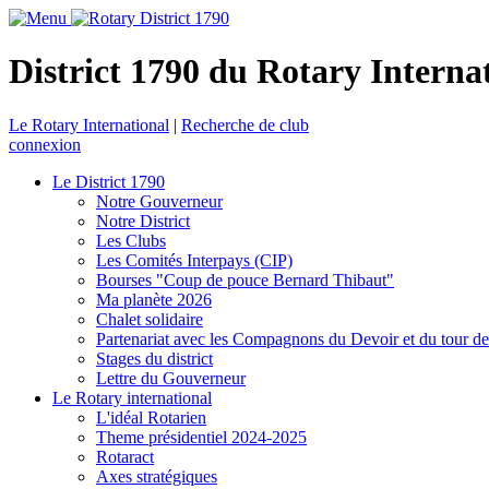
District 1790 du Rotary Interna
Le Rotary International
|
Recherche de club
connexion
Le District 1790
Notre Gouverneur
Notre District
Les Clubs
Les Comités Interpays (CIP)
Bourses "Coup de pouce Bernard Thibaut"
Ma planète 2026
Chalet solidaire
Partenariat avec les Compagnons du Devoir et du tour d
Stages du district
Lettre du Gouverneur
Le Rotary international
L'idéal Rotarien
Theme présidentiel 2024-2025
Rotaract
Axes stratégiques