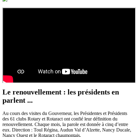
Le renouvellement : les présidents en
parlent ...
Au cours des visites du Gouverneur, les Présidentes et Présidents
des 61 clubs Rotary et Rotaract ont confié leur définition du
renouvellement. Chaque mois, la parole est donnée à cinq d’entre
eux. Direction : Toul Régina, Audun Val d’Alzette, Nancy Ducale,
Nancy Ouest et le Rotaract chaumontais.