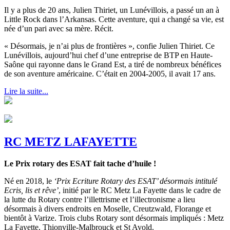
Il y a plus de 20 ans, Julien Thiriet, un Lunévillois, a passé un an à
Little Rock dans l’Arkansas. Cette aventure, qui a changé sa vie, est
née d’un pari avec sa mère. Récit.
« Désormais, je n’ai plus de frontières », confie Julien Thiriet. Ce
Lunévillois, aujourd’hui chef d’une entreprise de BTP en Haute-
Saône qui rayonne dans le Grand Est, a tiré de nombreux bénéfices
de son aventure américaine. C’était en 2004-2005, il avait 17 ans.
Lire la suite...
RC METZ LAFAYETTE
Le Prix rotary des ESAT fait tache d’huile !
Né en 2018, le
‘Prix Ecriture Rotary des ESAT’ désormais intitulé
Ecris, lis et rêve’
, initié par le RC Metz La Fayette dans le cadre de
la lutte du Rotary contre l’illettrisme et l’illectronisme a lieu
désormais à divers endroits en Moselle, Creutzwald, Florange et
bientôt à Varize. Trois clubs Rotary sont désormais impliqués : Metz
La Fayette, Thionville-Malbrouck et St Avold.