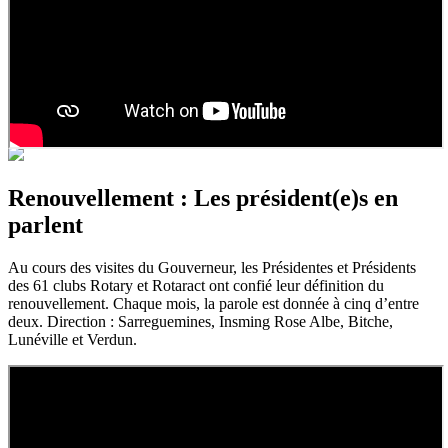
Renouvellement : Les président(e)s en
parlent
Au cours des visites du Gouverneur, les Présidentes et Présidents
des 61 clubs Rotary et Rotaract ont confié leur définition du
renouvellement. Chaque mois, la parole est donnée à cinq d’entre
deux. Direction : Sarreguemines, Insming Rose Albe, Bitche,
Lunéville et Verdun.