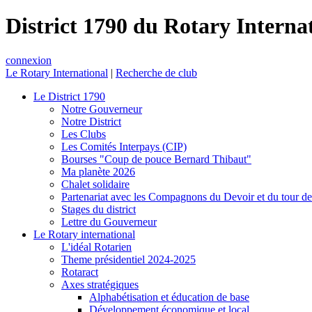
District 1790 du Rotary Interna
connexion
Le Rotary International
|
Recherche de club
Le District 1790
Notre Gouverneur
Notre District
Les Clubs
Les Comités Interpays (CIP)
Bourses "Coup de pouce Bernard Thibaut"
Ma planète 2026
Chalet solidaire
Partenariat avec les Compagnons du Devoir et du tour d
Stages du district
Lettre du Gouverneur
Le Rotary international
L'idéal Rotarien
Theme présidentiel 2024-2025
Rotaract
Axes stratégiques
Alphabétisation et éducation de base
Développement économique et local