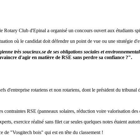
se, le Rotary Club d'Epinal a organisé un concours ouvert aux étudiant
uation où le candidat doit défendre un point de vue ou une stratégie d'e
gienne très soucieux.se de ses obligations sociales et environnementa
aincre d'agir en matière de RSE sans perdre sa confiance ?".
efs d'entreprise rotariens et non rotariens, dont le président du tribuna
des contraintes RSE (panneaux solaires, réduction voire valorisation des 
xperts, exercice réalisé sans filet car seules quelques notes étaient autori
ce de "Vosgitech bois" qui est en tête du classement !