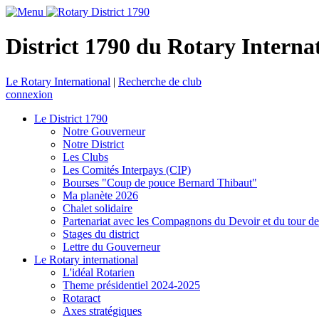
District 1790 du Rotary Interna
Le Rotary International
|
Recherche de club
connexion
Le District 1790
Notre Gouverneur
Notre District
Les Clubs
Les Comités Interpays (CIP)
Bourses "Coup de pouce Bernard Thibaut"
Ma planète 2026
Chalet solidaire
Partenariat avec les Compagnons du Devoir et du tour d
Stages du district
Lettre du Gouverneur
Le Rotary international
L'idéal Rotarien
Theme présidentiel 2024-2025
Rotaract
Axes stratégiques