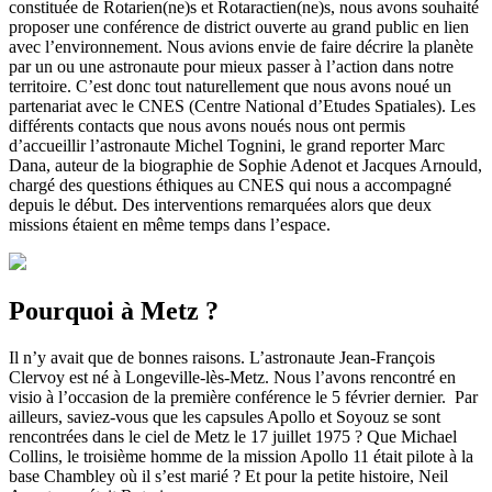
constituée de Rotarien(ne)s et Rotaractien(ne)s, nous avons souhaité
proposer une conférence de district ouverte au grand public en lien
avec l’environnement. Nous avions envie de faire décrire la planète
par un ou une astronaute pour mieux passer à l’action dans notre
territoire. C’est donc tout naturellement que nous avons noué un
partenariat avec le CNES (Centre National d’Etudes Spatiales). Les
différents contacts que nous avons noués nous ont permis
d’accueillir l’astronaute Michel Tognini, le grand reporter Marc
Dana, auteur de la biographie de Sophie Adenot et Jacques Arnould,
chargé des questions éthiques au CNES qui nous a accompagné
depuis le début. Des interventions remarquées alors que deux
missions étaient en même temps dans l’espace.
Pourquoi à Metz ?
Il n’y avait que de bonnes raisons. L’astronaute Jean-François
Clervoy est né à Longeville-lès-Metz. Nous l’avons rencontré en
visio à l’occasion de la première conférence le 5 février dernier. Par
ailleurs, saviez-vous que les capsules Apollo et Soyouz se sont
rencontrées dans le ciel de Metz le 17 juillet 1975 ? Que Michael
Collins, le troisième homme de la mission Apollo 11 était pilote à la
base Chambley où il s’est marié ? Et pour la petite histoire, Neil