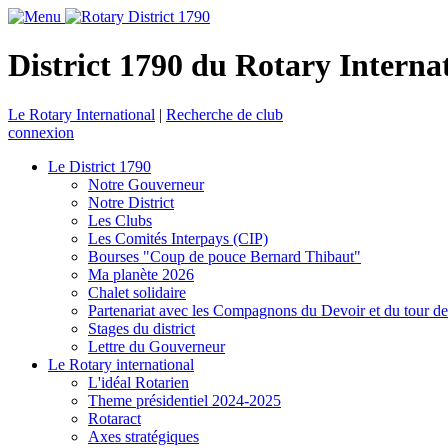
District 1790 du Rotary Interna
Le Rotary International
|
Recherche de club
connexion
Le District 1790
Notre Gouverneur
Notre District
Les Clubs
Les Comités Interpays (CIP)
Bourses "Coup de pouce Bernard Thibaut"
Ma planète 2026
Chalet solidaire
Partenariat avec les Compagnons du Devoir et du tour d
Stages du district
Lettre du Gouverneur
Le Rotary international
L'idéal Rotarien
Theme présidentiel 2024-2025
Rotaract
Axes stratégiques