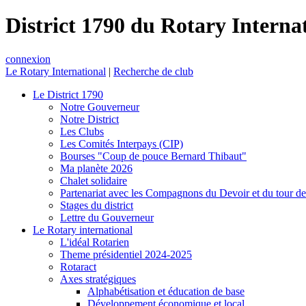
District 1790 du Rotary Interna
connexion
Le Rotary International
|
Recherche de club
Le District 1790
Notre Gouverneur
Notre District
Les Clubs
Les Comités Interpays (CIP)
Bourses "Coup de pouce Bernard Thibaut"
Ma planète 2026
Chalet solidaire
Partenariat avec les Compagnons du Devoir et du tour d
Stages du district
Lettre du Gouverneur
Le Rotary international
L'idéal Rotarien
Theme présidentiel 2024-2025
Rotaract
Axes stratégiques
Alphabétisation et éducation de base
Développement économique et local