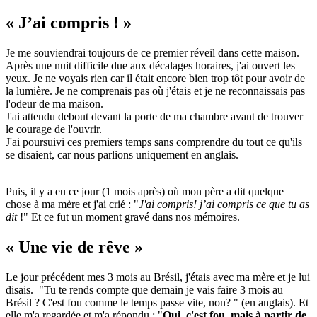
« J’ai compris ! »
Je me souviendrai toujours de ce premier réveil dans cette maison.
Après une nuit difficile due aux décalages horaires, j'ai ouvert les
yeux. Je ne voyais rien car il était encore bien trop tôt pour avoir de
la lumière. Je ne comprenais pas où j'étais et je ne reconnaissais pas
l'odeur de ma maison.
J'ai attendu debout devant la porte de ma chambre avant de trouver
le courage de l'ouvrir.
J'ai poursuivi ces premiers temps sans comprendre du tout ce qu'ils
se disaient, car nous parlions uniquement en anglais.
Puis, il y a eu ce jour (1 mois après) où mon père a dit quelque
chose à ma mère et j'ai crié : "
J'ai compris! j’ai compris ce que tu as
dit
!" Et ce fut un moment gravé dans nos mémoires.
« Une vie de rêve »
Le jour précédent mes 3 mois au Brésil, j'étais avec ma mère et je lui
disais. "Tu te rends compte que demain je vais faire 3 mois au
Brésil ? C'est fou comme le temps passe vite, non? " (en anglais). Et
elle m'a regardée et m'a répondu : "
Oui, c'est fou, mais à partir de